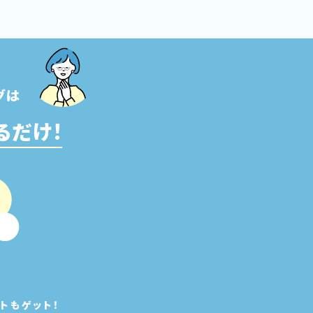
グは
るだけ!
トもゲット！