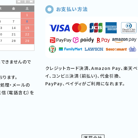
お支払い方法
木
金
土
1
6
7
8
13
14
15
20
21
22
27
28
29
はできませんので
クレジットカード決済、Amazon Pay、楽天ペ
イ、コンビニ決済（前払い)、代金引換、
おります。
PayPay、ペイディがご利用になれます。
処理・メールの
信（電話含む）を
運営会社