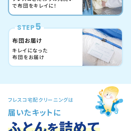
で布団をキレイに！
5
STEP
布団お届け
キレイになった
布団をお届け
フレスコ宅配クリーニングは
届いたキットに
ふ
と
ん
詰
め
て
を