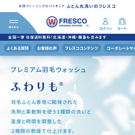
ふとん丸洗いのフレスコ
布団クリーニングのパイオニア
MENU
ログイン
カート
ふとん丸洗い
クリーニングメニュー
全国一律 往復送料無料！北海道・沖縄・離島も含みます
プレミアムプラン
よくある質問
お客様の声
フレスココンテンツ
コーポレートサ
羽毛ふとんふわりも®
プレミアム羽毛ウォッシュ
スタンダードプラン
掛けふとんコース
掛/敷ふとんコース
羽毛ふとん専用に開発された
バリュープラン
洗剤と柔軟剤を使う3種類の洗いと
おトク！160
温度と時間を調整した
２種類の乾燥で仕上げます。
おトク！200