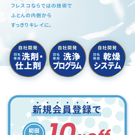
フレスコならではの技術で
至高の羽毛ふとん丸洗い
ふとんの内側から
羽毛ロイヤルコース
すっきりキレイに。
半年に一度の布団クリーニングで
ふっくら清潔！
アイダーふとんコース
フレスコのふとん丸洗い
クリーニングについて
ご利用ガイド
ご注文前の注意事項
よくある質問
お客様の声
法人様向けふとん丸洗い