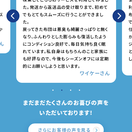
初めて
利用させていただきました。
し
布団の引き取りから返却まで、宅配便で楽
ですし数日で返ってきたので助かりました。
と無く
仕上がりはふかふかで軽く、厚みが増して暖
よう
かくなっているようです。気になっていたジメ
く眠
ジメ臭も全く無くなっていました。
族に
とても満足しています。ありがとうございま
は定期
した。
ゆよさん
ーさん
まだまだたくさんのお喜びの声を
いただいております！
さらにお客様の声を見る