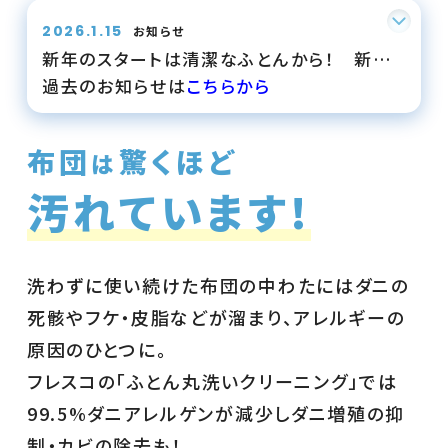
2026.1.15
お知らせ
新年のスタートは清潔なふとんから！ 新規
過去のお知らせは
こちらから
会員登録で初回注文が10％OFFでご利用い
ただけます！
布団
驚くほど
は
汚
れ
て
い
ま
す
!
洗わずに使い続けた布団の中わたにはダニの
死骸やフケ・皮脂などが溜まり、アレルギーの
原因のひとつに。
フレスコの「ふとん丸洗いクリーニング」では
99.5%ダニアレルゲンが減少しダニ増殖の抑
制・カビの除去も！