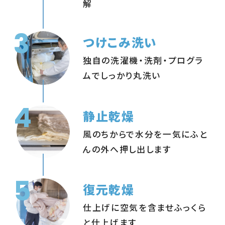
解
3
つけこみ洗い
独自の洗濯機・洗剤・プログラ
ムでしっかり丸洗い
4
静止乾燥
風のちからで水分を一気にふと
んの外へ押し出します
5
復元乾燥
仕上げに空気を含ませふっくら
と仕上げます