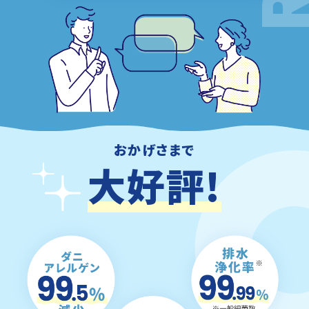
おかげさまで
大
好
評
!