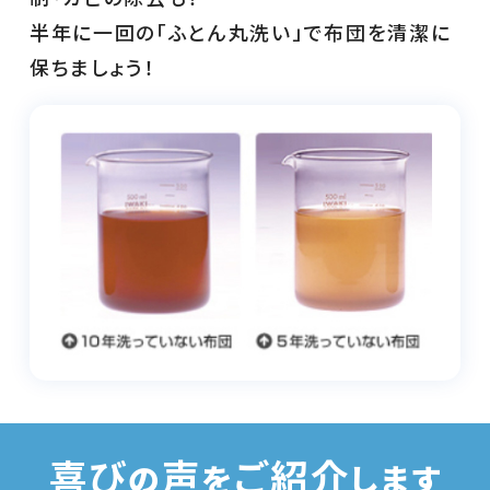
半年に一回の「ふとん丸洗い」で布団を清潔に
保ちましょう！
喜び
声
ご紹介
の
を
します