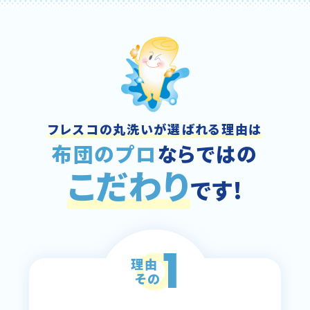
フレスコの丸洗いが選ばれる理由は
布団のプロ
ならではの
こ
だ
わ
り
です!
1
理由
その