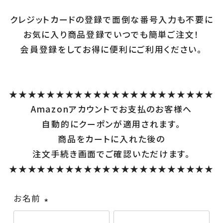
至高の羽毛ふとん丸洗い
クレジットカードの登録で面倒な番号入力も不要に
お気に入り商品登録でいつでも簡単ご注文！
羽毛ロイヤルコース
会員登録をしてお得に便利にご利用ください。
アイダーふとんコース
フレスコのふとん丸洗い
★★★★★★★★★★★★★★★★★★★★★★
クリーニングについて
Amazonアカウントでお支払のお客様へ
自動的にクーポンが適用されます。
ご利用ガイド
商品をカートに入れた後の
ご注文前の注意事項
注文手続き画面でご確認いただけます。
よくある質問
★★★★★★★★★★★★★★★★★★★★★★
お客様の声
お名前
法人様向けふとん丸洗い
(必