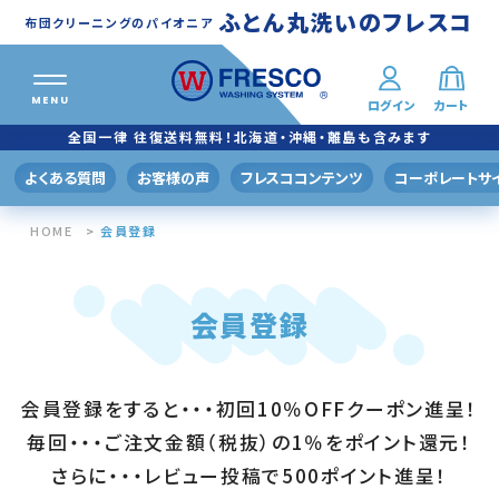
ふとん丸洗いのフレスコ
布団クリーニングのパイオニア
MENU
ログイン
カート
ふとん丸洗い
クリーニングメニュー
全国一律 往復送料無料！北海道・沖縄・離島も含みます
プレミアムプラン
よくある質問
お客様の声
フレスココンテンツ
コーポレートサ
羽毛ふとんふわりも®
HOME
会員登録
スタンダードプラン
掛けふとんコース
会員登録
掛/敷ふとんコース
バリュープラン
会員登録をすると・・・初回10％OFFクーポン進呈！
毎回・・・ご注文金額（税抜）の1％をポイント還元！
おトク！160
さらに・・・レビュー投稿で500ポイント進呈！
おトク！200