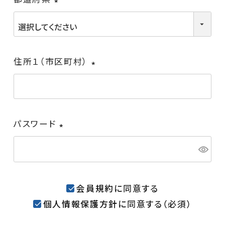
(必
須)
住所１（市区町村）
(必
須)
パスワード
(必
須)
会員規約
に同意する
個人情報保護方針
に同意する（必須）