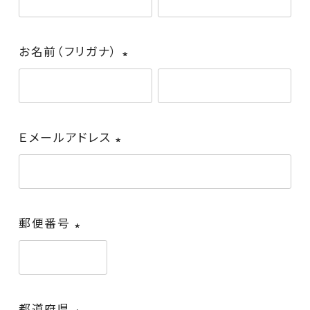
須)
お電話でのお問い合わせは
通話料無料のこちらから
0120-310-730
お名前（フリガナ）
(必
須)
IP電話からは
06-4964-1248
（有料）
Ｅメールアドレス
[受付時間] 9:30～16:30
(必
※土日祝・年末年始休み
須)
法人様向けふとん丸洗い
郵便番号
個人情報の取り扱いについて
(必
特定商取引法に関する表示
須)
転載について
会社概要
お問い合わせ
都道府県