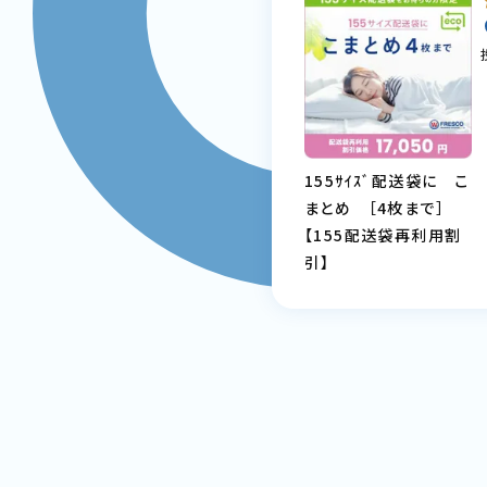
155ｻｲｽﾞ配送袋に こ
まとめ ［4枚まで］
【155配送袋再利用割
引】