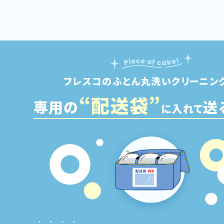
フレスコの
ふとん丸洗いクリーニン
“配
送
袋”
専用の
送
に入れて