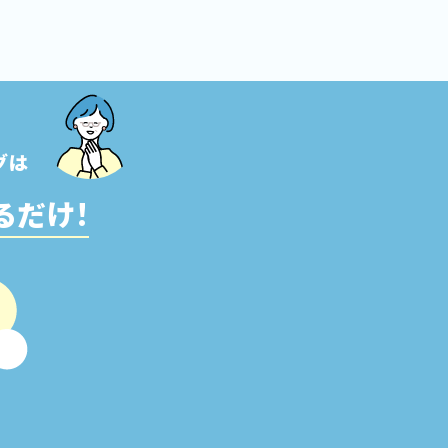
グは
るだけ!