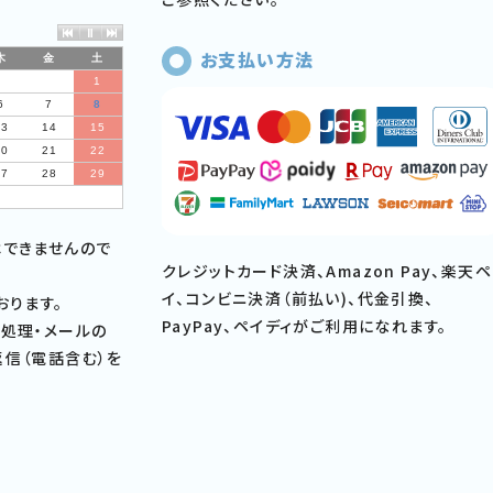
お支払い方法
木
金
土
1
6
7
8
13
14
15
20
21
22
27
28
29
はできませんので
クレジットカード決済、Amazon Pay、楽天ペ
イ、コンビニ決済（前払い)、代金引換、
おります。
PayPay、ペイディがご利用になれます。
処理・メールの
信（電話含む）を