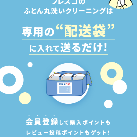
フレスコの
ふとん丸洗いクリーニングは
“配
送
袋”
専用の
送るだけ!
に入れて
会
員
登
録
して購入ポイントも
レビュー投稿ポイントもゲット！