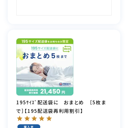
195ｻｲｽﾞ配送袋に おまとめ ［5枚ま
で］【195配送袋再利用割引】
購入者