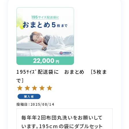
至高の羽毛ふとん丸洗い
羽毛ロイヤルコース
アイダーふとんコース
フレスコのふとん丸洗い
クリーニングについて
195ｻｲｽﾞ配送袋に おまとめ ［5枚ま
ご利用ガイド
で］
ご注文前の注意事項
よくある質問
購入者
投稿日
2025/08/14
お客様の声
法人様向けふとん丸洗い
毎年年2回布団丸洗いをお願いして
います。195ｃｍの袋にダブルセット