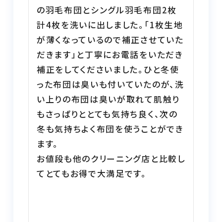
の羽毛布団とシングル羽毛布団2枚
お電話でのお問い合わせは
通話料無料のこちらから
計4枚を洗いに出しました。「1枚生地
0120-310-730
が薄くなっているので補正させていた
だきます」と丁寧にお電話をいただき
補正をしてくださいました。ひと冬使
IP電話からは
った布団は臭いも付いていたのが、洗
06-4964-1248
（有料）
い上りの布団は臭いが取れて肌触り
もさっぱりととても気持ち良く、次の
[受付時間] 9:30～16:30
※土日祝・年末年始休み
冬も気持ちよく布団を使うことができ
ます。

法人様向けふとん丸洗い
お値段も他のクリーニング店と比較し
てとてもお得で大満足です。

個人情報の取り扱いについて
特定商取引法に関する表示
転載について
会社概要
お問い合わせ