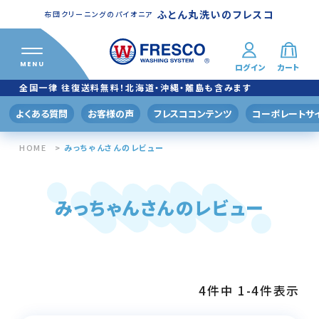
ふとん丸洗いのフレスコ
布団クリーニングのパイオニア
MENU
ログイン
カート
ふとん丸洗い
クリーニングメニュー
全国一律 往復送料無料！北海道・沖縄・離島も含みます
プレミアムプラン
よくある質問
お客様の声
フレスココンテンツ
コーポレートサ
羽毛ふとんふわりも®
HOME
みっちゃんさんのレビュー
スタンダードプラン
掛けふとんコース
みっちゃんさんのレビュー
掛/敷ふとんコース
バリュープラン
おトク！160
4
件中
1
-
4
件表示
おトク！200