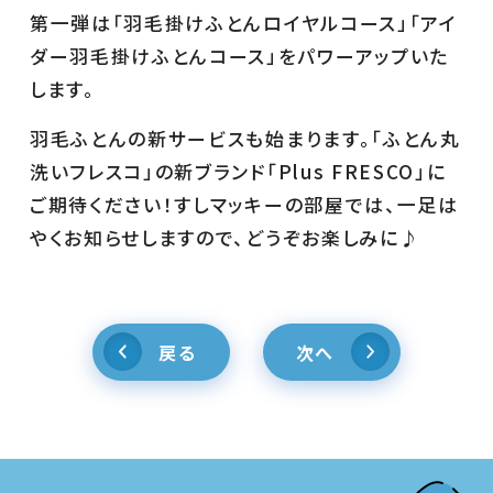
第一弾は「羽毛掛けふとんロイヤルコース」「アイ
お電話でのお問い合わせは
通話料無料のこちらから
ダー羽毛掛けふとんコース」をパワーアップいた
0120-310-730
します。
羽毛ふとんの新サービスも始まります。「ふとん丸
洗いフレスコ」の新ブランド「Plus FRESCO」に
IP電話からは
06-4964-1248
ご期待ください！すしマッキーの部屋では、一足は
（有料）
やくお知らせしますので、どうぞお楽しみに♪
[受付時間] 9:30～16:30
※土日祝・年末年始休み
法人様向けふとん丸洗い
戻る
次へ
個人情報の取り扱いについて
特定商取引法に関する表示
転載について
会社概要
お問い合わせ