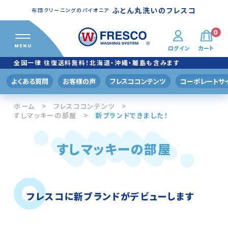
ふとん丸洗いのフレスコ
布団クリーニングのパイオニア
0
MENU
ログイン
カート
ふとん丸洗い
クリーニングメニュー
全国一律 往復送料無料！北海道・沖縄・離島も含みます
プレミアムプラン
よくある質問
お客様の声
フレスココンテンツ
コーポレートサ
羽毛ふとんふわりも®
ホーム
フレスココンテンツ
すしマッキーの部屋
新ブランドできました！
スタンダードプラン
掛けふとんコース
すしマッキーの部屋
掛/敷ふとんコース
バリュープラン
フレスコに新ブランドがデビューします
おトク！160
おトク！200