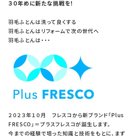
３０年めに新たな挑戦を！
至高の羽毛ふとん丸洗い
羽毛ふとんは洗って良くする
羽毛ロイヤルコース
羽毛ふとんはリフォームで次の世代へ
アイダーふとんコース
羽毛ふとんは・・・
フレスコのふとん丸洗い
クリーニングについて
ご利用ガイド
ご注文前の注意事項
よくある質問
お客様の声
２０２３年１０月 フレスコから新ブランド「Plus
法人様向けふとん丸洗い
FRESCO」＝プラスフレスコが誕生します。
今までの経験で培った知識と技術をもとに、まず